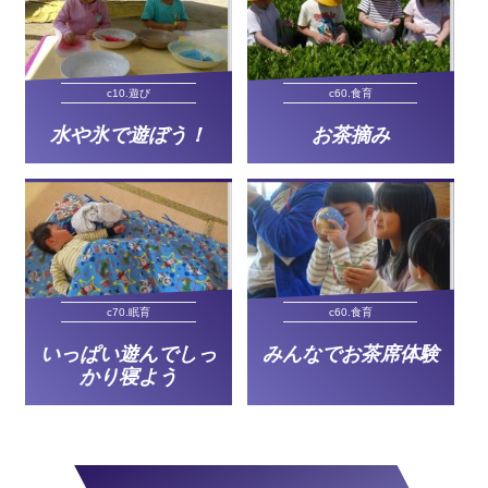
c10.遊び
c60.食育
水や氷で遊ぼう！
お茶摘み
c70.眠育
c60.食育
いっぱい遊んでしっ
みんなでお茶席体験
かり寝よう