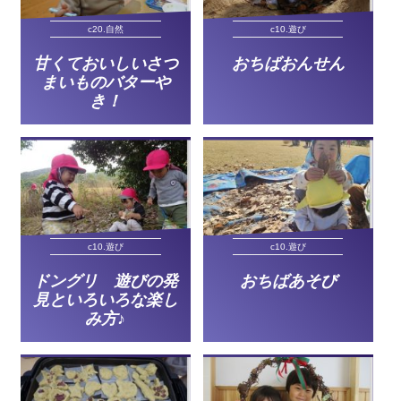
c20.自然
c10.遊び
甘くておいしいさつ
おちばおんせん
まいものバターや
き！
c10.遊び
c10.遊び
ドングリ 遊びの発
おちばあそび
見といろいろな楽し
み方♪