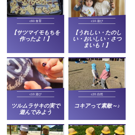
c60.食育
c10.遊び
【サツマイモもちを
【うれしい・たのし
作ったよ！】
い・おいしい・さつ
まいも！】
c10.遊び
c20.自然
ツルムラサキの実で
コキアって素敵～♪
遊んでみよう