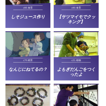
c60.食育
c60.食育
しそジュース作り
【サツマイモでクッ
キング】
c70.眠育
c21.植物
なんじにねてるの？
よもぎだんごをつく
ったよ