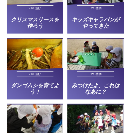
c10.遊び
c21.植物
クリスマスリースを
キッズキャラバンが
作ろう
やってきた
c10.遊び
c21.植物
ダンゴムシを育てよ
みつけたよ、これは
う！
なあに？