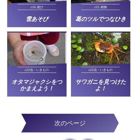
c10.遊び
c21.植物
雪あそび
葛のツルでつなひき
c22虫・いきもの
c22虫・いきもの
オタマジャクシをつ
サワガニを見つけた
かまえよう！
よ！
次のページ