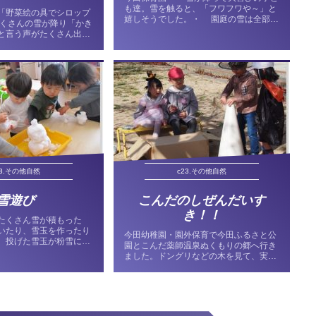
も達。雪を触ると、「フワフワや～」と
「野菜絵の具でシロップ
嬉しそうでした。・ 園庭の雪は全部溶
たくさんの雪が降り「かき
けてしまいましたが、園舎の裏にはたく
と言う声がたくさん出ま
さん残っています。触ってみると、「カ
かき氷を作ることについて
チカチや」「氷みたい」と感触の違いに
プも必要である事をみん
気付き、みんなでかき...
した。・保育者がニンジ
りお...
23.その他自然
c23.その他自然
雪遊び
こんだのしぜんだいす
き！！
たくさん雪が積もった
いたり、雪玉を作ったり
今田幼稚園・園外保育で今田ふるさと公
 投げた雪玉が粉雪にな
園とこんだ薬師温泉ぬくもりの郷へ行き
様子に驚きつつも楽しん
ました。ドングリなどの木を見て、実や
ちです。 広い園庭は、
葉っぱを拾ったり、カマキリやバッタを
真っ白な雪のままでし
捕まえたりしました。昔あった足湯の場
ャーは歩きな...
所も見ました。・「わー見て！！」とい
う子供の声で、空を見上げ...