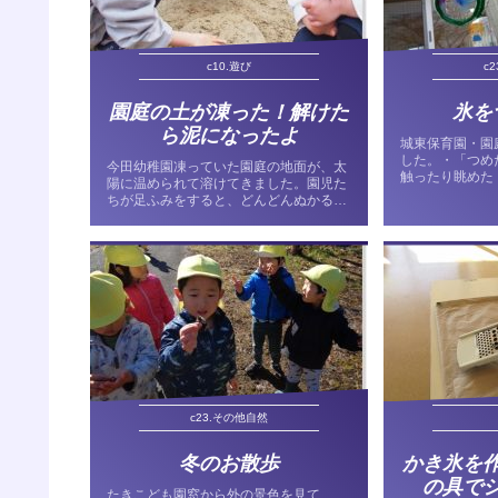
c10.遊び
c
園庭の土が凍った！解けた
氷を
ら泥になったよ
城東保育園・園
した。・「つめ
今田幼稚園凍っていた園庭の地面が、太
触ったり眺め
陽に温められて溶けてきました。園児た
でした。・氷を
ちが足ふみをすると、どんどんぬかるん
に挑戦です。・
でいきます。おもしろくなって足ふみを
色水を入れ、そ
しているうちに、園庭中がぬかるみにな
花紙等の好きな素
りました。「チョコレートみたい！」と
Aちゃんが言いました。「...
c23.その他自然
冬のお散歩
かき氷を
の具で
たきこども園窓から外の景色を見て、