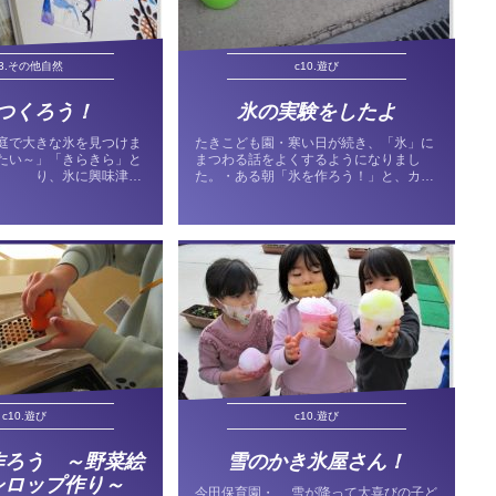
23.その他自然
c10.遊び
つくろう！
氷の実験をしたよ
庭で大きな氷を見つけま
たきこども園・寒い日が続き、「氷」に
たい～」「きらきら」と
まつわる話をよくするようになりまし
た り、氷に興味津々
た。・ある朝「氷を作ろう！」と、カッ
作ってみよう！と氷作り
プに水を入れ、テラスに置き、氷になる
様々な形のカップに水や
かどうかの実験をしました。・翌朝、カ
の中に毛糸、モール、お
ップを確認すると、カチンカチンに凍っ
材を入れ...
ていました。・「反対に向け...
c10.遊び
c10.遊び
作ろう ～野菜絵
雪のかき氷屋さん！
シロップ作り～
今田保育園・ 雪が降って大喜びの子ど