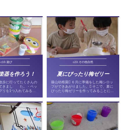
c10.遊び
c23.その他自然
楽器を作ろう！
夏にぴったり梅ゼリー
散歩に行ってたくさんの
篠山幼稚園 ６月に準備をした梅シロッ
ってきまし た。・ペッ
プができあがりました。 そこで、夏に
グリを1つ入れてみる
ぴったり梅ゼリーを作ってみることにし
！”といい音が。 いくつ
ました。 まずは、梅と水で梅ジュース
れたら、蓋をしてシャカ
を作り、そこにゼラチンを入れ、ゼリー
、とっても楽しい楽器に
液を作ります。 容器にみかん（缶詰を
る量によ...
使いました。）を...