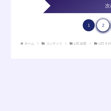
次
1
2
ホーム
コンテンツ
c20.自然
c23.そ