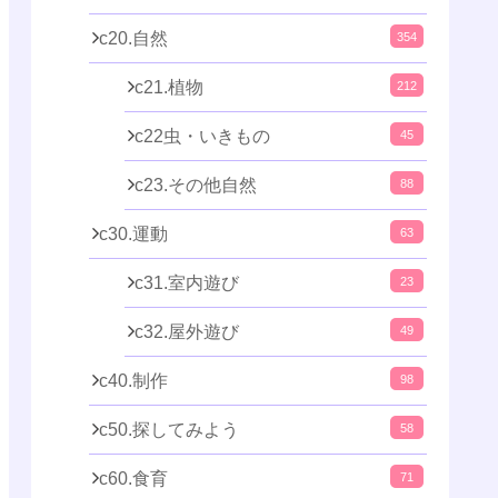
c20.自然
354
c21.植物
212
c22虫・いきもの
45
c23.その他自然
88
c30.運動
63
c31.室内遊び
23
c32.屋外遊び
49
c40.制作
98
c50.探してみよう
58
c60.食育
71