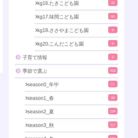
kg16.たきこども園
40
kg17.味間こども園
80
kg18.ささやまこども園
6
kg20.こんだこども園
6
子育て情報
1
季節で選ぶ
416
season0_年中
17
season1_春
98
season2_夏
104
season3_秋
127