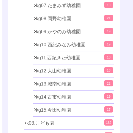
kg07.たまみず幼稚園
19
kg08.岡野幼稚園
21
kg09.かやのみ幼稚園
19
kg10.西紀みなみ幼稚園
19
kg11.西紀きた幼稚園
18
kg12.大山幼稚園
18
kg13.城南幼稚園
22
kg14.古市幼稚園
19
kg15.今田幼稚園
17
k03.こども園
132