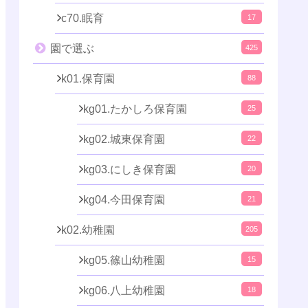
c70.眠育
17
園で選ぶ
425
k01.保育園
88
kg01.たかしろ保育園
25
kg02.城東保育園
22
kg03.にしき保育園
20
kg04.今田保育園
21
k02.幼稚園
205
kg05.篠山幼稚園
15
kg06.八上幼稚園
18