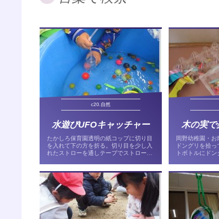
c20.自然
水遊びUFOキャッチャー
木の実で
たかしろ保育園透明の紙コップに切り目
岡野幼稚園・お
を入れて下の方を折る。切り目を少し入
ドングリを拾
れたストローを通しテープでストローの
トボトルにドン
切り目を貼る。もう一つの紙コップにも
と、“ポト ン
通す。紙コップを持ってストローを上げ
かドングリを入
下ろしすると下の紙コップの折った部分
シャカ振ると
が開閉する仕組み。狙いを...
なります。 入れ