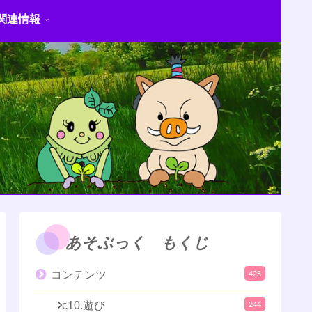
関連情報
あそぶっく もくじ
コンテンツ
425
c10.遊び
244