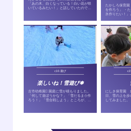
「あの木、白くなっている！白い花が咲
たかしろ保育園
いているみたい！」と話していたので、
を作ろう」 ・
近くまで見に行くことにしました。日陰
氷作りたい！」
になっている広場では霜柱を踏みしめる
した。 ・早速
感触に驚き、「ガリガリ音がする」「ゴ
話をし、シロッ
リゴリ言う」などと、それぞ...
なで話し合いま
ンやパプリカをす
c10.遊び
c
楽しいね！雪遊び❅
古市幼稚園 園庭に雪が積もりました。
にしき保育園 
「何して遊ぼうかな？」「雪だるま⛄作
日、雪の上を歩
ろう！」「雪合戦しよう」ところが、全
してみました。
く雪が固まりません。そこで、「そう
って降ってくる
だ！ゆきすべりしよう！」と山からそり
でいた子どもた
すべりをすることに。←そりすべりに使
まだ足跡のない
った袋はこれ!!最初は恐...
た。 チャレンジ