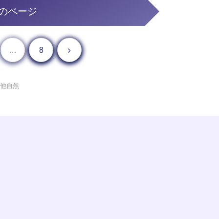
のページ
次へ
…
8
の他自然