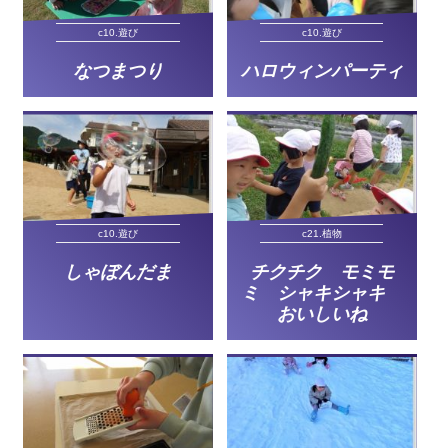
c10.遊び
c10.遊び
なつまつり
ハロウィンパーティ
c10.遊び
c21.植物
しゃぼんだま
チクチク モミモ
ミ シャキシャキ
おいしいね