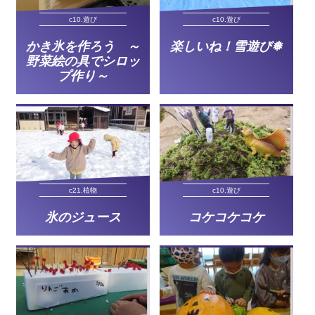
c10.遊び
c10.遊び
かき氷を作ろう ～
楽しいね！雪遊び❅
野菜絵の具でシロッ
プ作り～
c21.植物
c10.遊び
氷のジュース
コケコケコケ