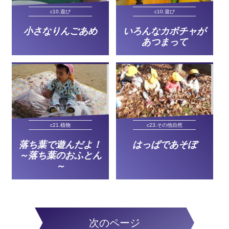
c10.遊び
c10.遊び
小さなりんごあめ
いろんなカボチャが
あつまって
c21.植物
c23.その他自然
落ち葉で遊んだよ！
はっぱであそぼ
～落ち葉のおふとん
～
次のページ