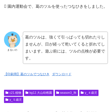
 園内運動会で、葛のツルを使ったつなひきをしました。
葛のツルは、強くて引っぱっても切れたりし
ませんが、日が経って乾いてくると折れてし
まるいの
まいます。遊ぶ前には、ツルの点検が必要で
す。
【印刷用】葛のツルでつなひき
ダウンロード
c21.植物
kg12.大山幼稚園
season3_秋
y_４歳児
y_５歳児